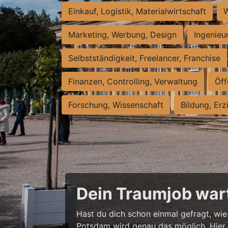
Einkauf, Logistik, Materialwirtschaft
W
Marketing, Werbung, Design
Ingenieu
Selbstständigkeit, Freelancer, Franchise
Finanzen, Controlling, Verwaltung
Öff
Forschung, Wissenschaft
Bildung, Erz
Dein Traumjob wart
Hast du dich schon einmal gefragt, wie 
Potsdam wird genau das möglich. Hier w