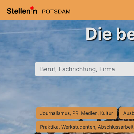
POTSDAM
Die b
Beruf, Fachrichtung, Firma
Journalismus, PR, Medien, Kultur
Ausb
Praktika, Werkstudenten, Abschlussarbei