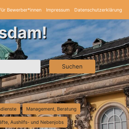
Für Bewerber*innen
Impressum
Datenschutzerklärung
tsdam!
Suchen
sdienste
Management, Beratung
räfte, Aushilfs- und Nebenjobs