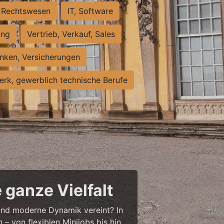
Rechtswesen
IT, Software
ung
Vertrieb, Verkauf, Sales
nken, Versicherungen
rk, gewerblich technische Berufe
 ganze Vielfalt
r und moderne Dynamik vereint? In
– von flexiblen Minijobs bis hin