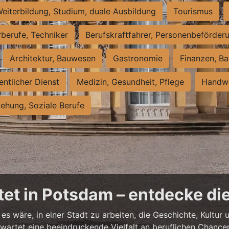
eiterbildung, Studium, duale Ausbildung
Tourismus
rberufe, Techniker
Berufskraftfahrer, Personenbeförder
Architektur, Bauwesen
Gastronomie
Finanzen, Ba
entlicher Dienst
Medizin, Gesundheit, Pflege
Handwe
iehung, Soziale Berufe
et in Potsdam – entdecke die
es wäre, in einer Stadt zu arbeiten, die Geschichte, Kultu
artet eine beeindruckende Vielfalt an beruflichen Chancen 