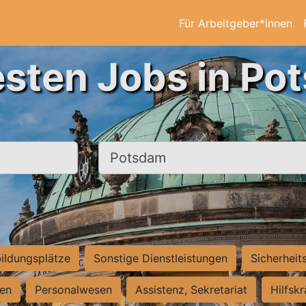
Für Arbeitgeber*innen
esten Jobs in Po
Ort, Stadt
ildungsplätze
Sonstige Dienstleistungen
Sicherheit
ten
Personalwesen
Assistenz, Sekretariat
Hilfsk