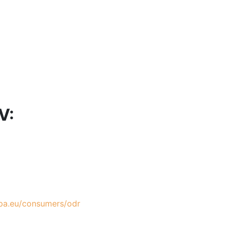
V:
opa.eu/consumers/odr