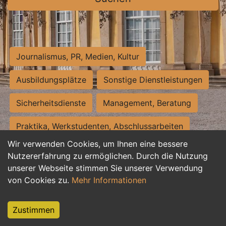
Journalismus, PR, Medien, Kultur
Ausbildungsplätze
Sonstige Dienstleistungen
Sicherheitsdienste
Management, Beratung
Praktika, Werkstudenten, Abschlussarbeiten
Wir verwenden Cookies, um Ihnen eine bessere
Personalwesen
Assistenz, Sekretariat
Nutzererfahrung zu ermöglichen. Durch die Nutzung
unserer Webseite stimmen Sie unserer Verwendung
Hilfskräfte, Aushilfs- und Nebenjobs
von Cookies zu.
Mehr Informationen
Einkauf, Logistik, Materialwirtschaft
Zustimmen
Weiterbildung, Studium, duale Ausbildung