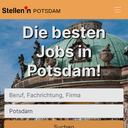
POTSDAM
Die besten
Jobs in
Potsdam!
Beruf, Fachrichtung, Firma
Ort, Stadt
Suchen