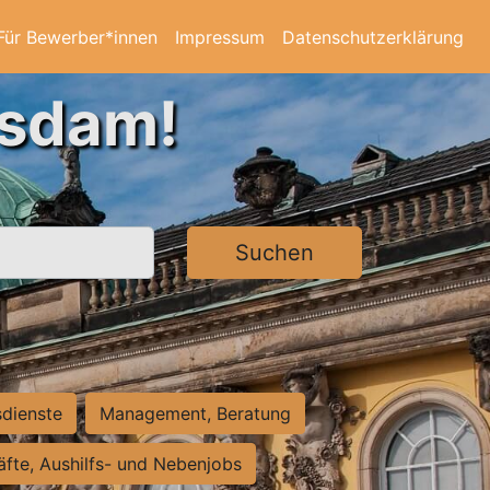
Für Bewerber*innen
Impressum
Datenschutzerklärung
tsdam!
Suchen
sdienste
Management, Beratung
räfte, Aushilfs- und Nebenjobs