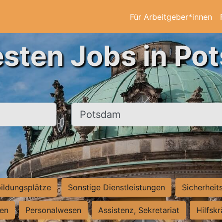
Für Arbeitgeber*innen
esten Jobs in Po
Ort, Stadt
ildungsplätze
Sonstige Dienstleistungen
Sicherheit
ten
Personalwesen
Assistenz, Sekretariat
Hilfsk