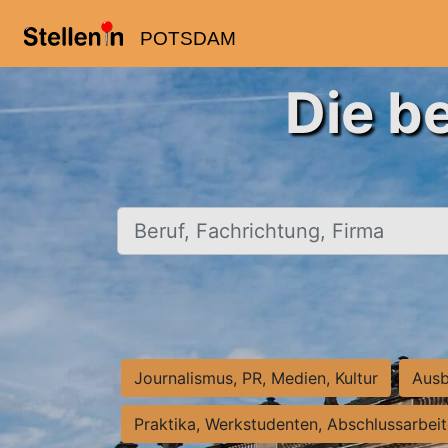
POTSDAM
Die b
Beruf, Fachrichtung, Firma
Journalismus, PR, Medien, Kultur
Ausb
Praktika, Werkstudenten, Abschlussarbei