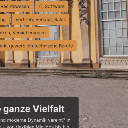
Rechtswesen
IT, Software
ung
Vertrieb, Verkauf, Sales
nken, Versicherungen
rk, gewerblich technische Berufe
 ganze Vielfalt
r und moderne Dynamik vereint? In
– von flexiblen Minijobs bis hin