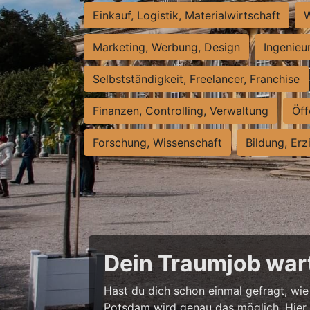
Einkauf, Logistik, Materialwirtschaft
W
Marketing, Werbung, Design
Ingenieu
Selbstständigkeit, Freelancer, Franchise
Finanzen, Controlling, Verwaltung
Öff
Forschung, Wissenschaft
Bildung, Erz
Dein Traumjob wart
Hast du dich schon einmal gefragt, wie 
Potsdam wird genau das möglich. Hier w