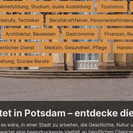
eiterbildung, Studium, duale Ausbildung
Tourismus
rberufe, Techniker
Berufskraftfahrer, Personenbeförder
Architektur, Bauwesen
Gastronomie
Finanzen, Ba
entlicher Dienst
Medizin, Gesundheit, Pflege
Handwe
iehung, Soziale Berufe
et in Potsdam – entdecke die
es wäre, in einer Stadt zu arbeiten, die Geschichte, Kultu
artet eine beeindruckende Vielfalt an beruflichen Chancen 