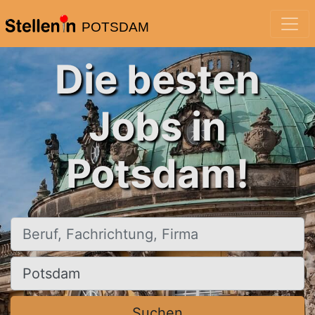
POTSDAM
Die besten
Jobs in
Potsdam!
Beruf, Fachrichtung, Firma
Ort, Stadt
Suchen