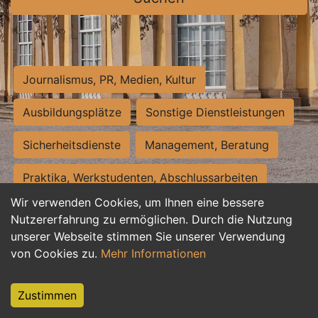
Journalismus, PR, Medien, Kultur
Ausbildungsplätze
Sonstige Dienstleistungen
Sicherheitsdienste
Management, Beratung
Praktika, Werkstudenten, Abschlussarbeiten
Wir verwenden Cookies, um Ihnen eine bessere
Personalwesen
Assistenz, Sekretariat
Nutzererfahrung zu ermöglichen. Durch die Nutzung
unserer Webseite stimmen Sie unserer Verwendung
Hilfskräfte, Aushilfs- und Nebenjobs
von Cookies zu.
Mehr Informationen
Einkauf, Logistik, Materialwirtschaft
Zustimmen
Weiterbildung, Studium, duale Ausbildung