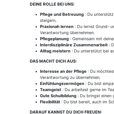
DEINE ROLLE BEI UNS:
Pflege und Betreuung
: Du unterstütz
steigern.
Praxisnah lernen
: Du lernst Grund- u
Verantwortung übernehmen.
Pflegeplanung
: Gemeinsam mit deinem
Interdisziplinäre Zusammenarbeit
: D
Alltag meistern
: Du unterstützt bei a
DAS MACHT DICH AUS:
Interesse an der Pflege
: Du möchtest
Verantwortung zu übernehmen.
Einfühlungsvermögen
: Du bist empat
Teamgeist
: Du arbeitest gerne im Te
Gute Schulbildung
: Du bringst einen 
Flexibilität
: Du bist bereit, auch im Sc
DARAUF KANNST DU DICH FREUEN: