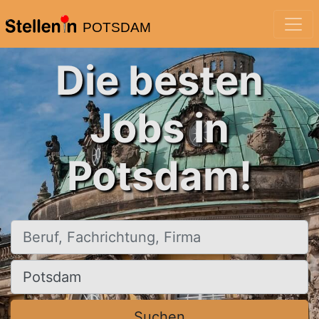
POTSDAM
Die besten
Jobs in
Potsdam!
Beruf, Fachrichtung, Firma
Ort, Stadt
Suchen