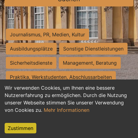
Journalismus, PR, Medien, Kultur
Ausbildungsplätze
Sonstige Dienstleistungen
Sicherheitsdienste
Management, Beratung
Praktika, Werkstudenten, Abschlussarbeiten
Wir verwenden Cookies, um Ihnen eine bessere
Personalwesen
Assistenz, Sekretariat
Nutzererfahrung zu ermöglichen. Durch die Nutzung
unserer Webseite stimmen Sie unserer Verwendung
Hilfskräfte, Aushilfs- und Nebenjobs
von Cookies zu.
Mehr Informationen
Einkauf, Logistik, Materialwirtschaft
Zustimmen
Weiterbildung, Studium, duale Ausbildung