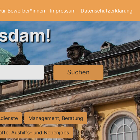
Für Bewerber*innen
Impressum
Datenschutzerklärung
tsdam!
Suchen
sdienste
Management, Beratung
räfte, Aushilfs- und Nebenjobs