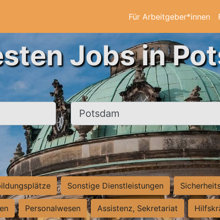
Für Arbeitgeber*innen
esten Jobs in Po
Ort, Stadt
ildungsplätze
Sonstige Dienstleistungen
Sicherheit
ten
Personalwesen
Assistenz, Sekretariat
Hilfsk