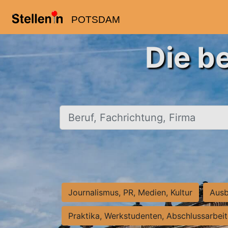
POTSDAM
Die b
Beruf, Fachrichtung, Firma
Journalismus, PR, Medien, Kultur
Ausb
Praktika, Werkstudenten, Abschlussarbei