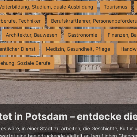
eiterbildung, Studium, duale Ausbildung
Tourismus
rberufe, Techniker
Berufskraftfahrer, Personenbeförder
Architektur, Bauwesen
Gastronomie
Finanzen, Ba
entlicher Dienst
Medizin, Gesundheit, Pflege
Handwe
iehung, Soziale Berufe
et in Potsdam – entdecke die
es wäre, in einer Stadt zu arbeiten, die Geschichte, Kultu
artet eine beeindruckende Vielfalt an beruflichen Chancen 