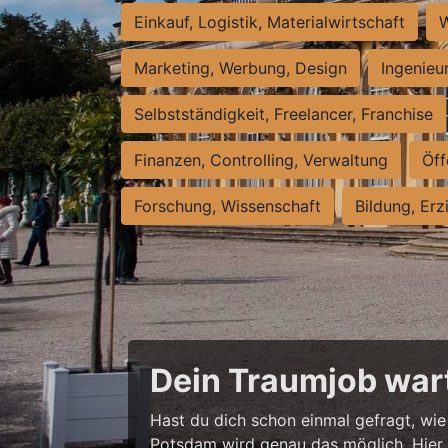
Einkauf, Logistik, Materialwirtschaft
W
Marketing, Werbung, Design
Ingenieu
Selbstständigkeit, Freelancer, Franchise
Finanzen, Controlling, Verwaltung
Öff
Forschung, Wissenschaft
Bildung, Erz
Dein Traumjob wart
Hast du dich schon einmal gefragt, wie 
Potsdam wird genau das möglich. Hier w