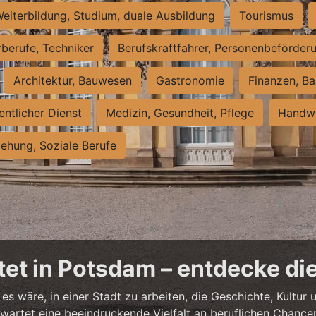
eiterbildung, Studium, duale Ausbildung
Tourismus
rberufe, Techniker
Berufskraftfahrer, Personenbeförder
Architektur, Bauwesen
Gastronomie
Finanzen, Ba
entlicher Dienst
Medizin, Gesundheit, Pflege
Handwe
iehung, Soziale Berufe
et in Potsdam – entdecke die
es wäre, in einer Stadt zu arbeiten, die Geschichte, Kultu
artet eine beeindruckende Vielfalt an beruflichen Chancen 