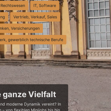
Rechtswesen
IT, Software
ung
Vertrieb, Verkauf, Sales
nken, Versicherungen
rk, gewerblich technische Berufe
 ganze Vielfalt
r und moderne Dynamik vereint? In
– von flexiblen Minijobs bis hin