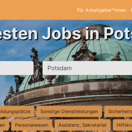
Für Arbeitgeber*innen
esten Jobs in Po
Ort, Stadt
ildungsplätze
Sonstige Dienstleistungen
Sicherheit
ten
Personalwesen
Assistenz, Sekretariat
Hilfsk