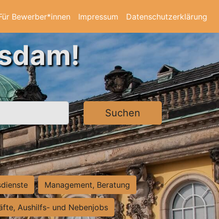
Für Bewerber*innen
Impressum
Datenschutzerklärung
tsdam!
Suchen
sdienste
Management, Beratung
räfte, Aushilfs- und Nebenjobs