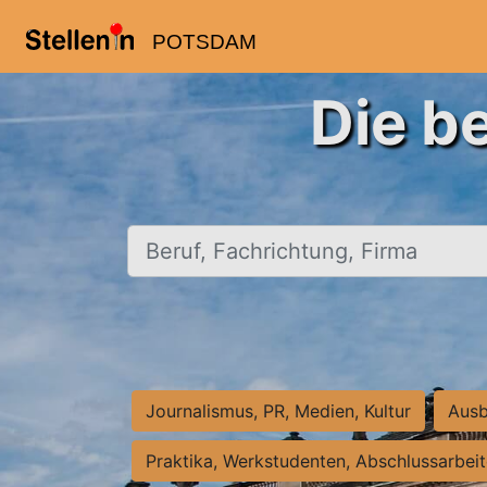
POTSDAM
Die b
Beruf, Fachrichtung, Firma
Journalismus, PR, Medien, Kultur
Ausb
Praktika, Werkstudenten, Abschlussarbei