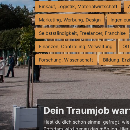
Einkauf, Logistik, Materialwirtschaft
W
Marketing, Werbung, Design
Ingenieu
Selbstständigkeit, Freelancer, Franchise
Finanzen, Controlling, Verwaltung
Öff
Forschung, Wissenschaft
Bildung, Erz
Dein Traumjob wart
Hast du dich schon einmal gefragt, wie 
Potsdam wird genau das möglich. Hier w