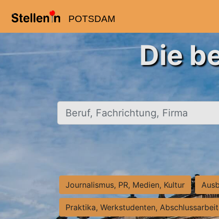
POTSDAM
Die b
Beruf, Fachrichtung, Firma
Journalismus, PR, Medien, Kultur
Ausb
Praktika, Werkstudenten, Abschlussarbei