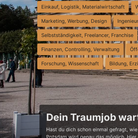
Einkauf, Logistik, Materialwirtschaft
W
Marketing, Werbung, Design
Ingenieu
Selbstständigkeit, Freelancer, Franchise
Finanzen, Controlling, Verwaltung
Öff
Forschung, Wissenschaft
Bildung, Erz
Dein Traumjob wart
Hast du dich schon einmal gefragt, wie 
Potsdam wird genau das möglich. Hier w