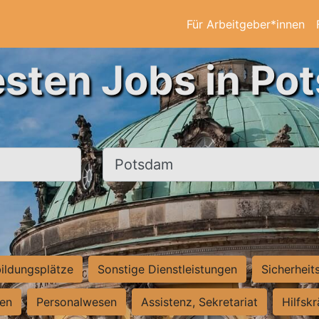
Für Arbeitgeber*innen
esten Jobs in Po
Ort, Stadt
ildungsplätze
Sonstige Dienstleistungen
Sicherheit
ten
Personalwesen
Assistenz, Sekretariat
Hilfsk