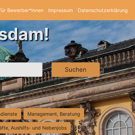
Für Bewerber*innen
Impressum
Datenschutzerklärung
tsdam!
Suchen
sdienste
Management, Beratung
räfte, Aushilfs- und Nebenjobs