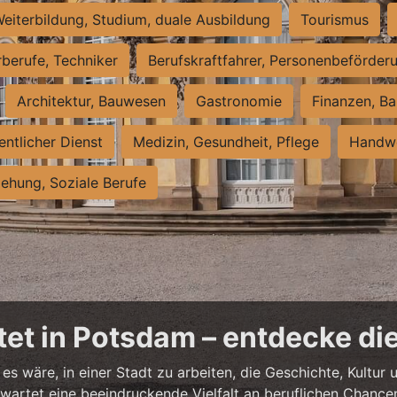
eiterbildung, Studium, duale Ausbildung
Tourismus
rberufe, Techniker
Berufskraftfahrer, Personenbeförder
Architektur, Bauwesen
Gastronomie
Finanzen, Ba
entlicher Dienst
Medizin, Gesundheit, Pflege
Handwe
iehung, Soziale Berufe
et in Potsdam – entdecke die
es wäre, in einer Stadt zu arbeiten, die Geschichte, Kultu
artet eine beeindruckende Vielfalt an beruflichen Chancen 