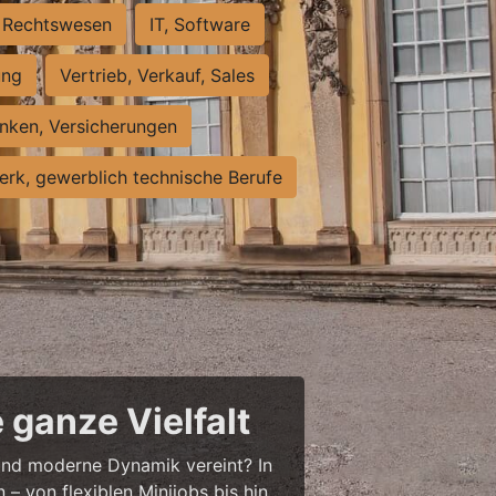
Rechtswesen
IT, Software
ung
Vertrieb, Verkauf, Sales
nken, Versicherungen
rk, gewerblich technische Berufe
 ganze Vielfalt
r und moderne Dynamik vereint? In
– von flexiblen Minijobs bis hin