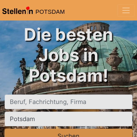
POTSDAM
Die besten
Jobs in
Potsdam!
Beruf, Fachrichtung, Firma
Ort, Stadt
Suchen