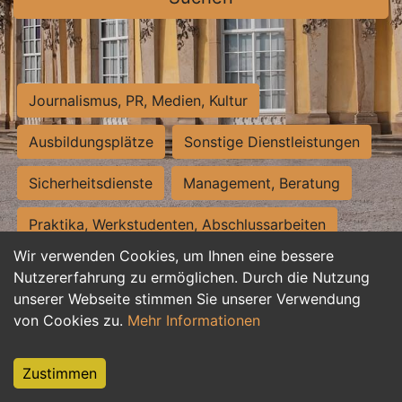
Journalismus, PR, Medien, Kultur
Ausbildungsplätze
Sonstige Dienstleistungen
Sicherheitsdienste
Management, Beratung
Praktika, Werkstudenten, Abschlussarbeiten
Wir verwenden Cookies, um Ihnen eine bessere
Personalwesen
Assistenz, Sekretariat
Nutzererfahrung zu ermöglichen. Durch die Nutzung
unserer Webseite stimmen Sie unserer Verwendung
Hilfskräfte, Aushilfs- und Nebenjobs
von Cookies zu.
Mehr Informationen
Einkauf, Logistik, Materialwirtschaft
Zustimmen
Weiterbildung, Studium, duale Ausbildung