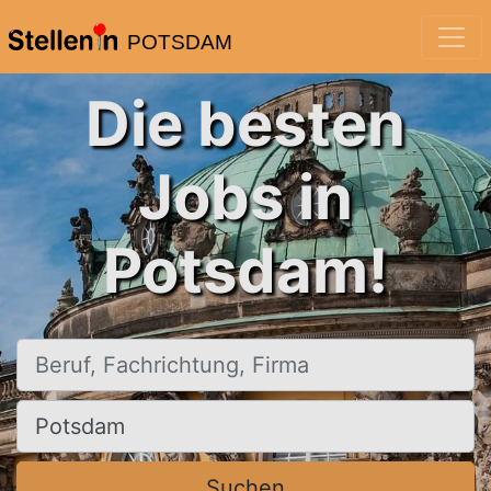
POTSDAM
Die besten
Jobs in
Potsdam!
Beruf, Fachrichtung, Firma
Ort, Stadt
Suchen