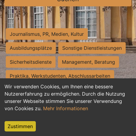
Journalismus, PR, Medien, Kultur
Ausbildungsplätze
Sonstige Dienstleistungen
Sicherheitsdienste
Management, Beratung
Praktika, Werkstudenten, Abschlussarbeiten
Wir verwenden Cookies, um Ihnen eine bessere
Personalwesen
Assistenz, Sekretariat
Nutzererfahrung zu ermöglichen. Durch die Nutzung
unserer Webseite stimmen Sie unserer Verwendung
Hilfskräfte, Aushilfs- und Nebenjobs
von Cookies zu.
Mehr Informationen
Einkauf, Logistik, Materialwirtschaft
Zustimmen
Weiterbildung, Studium, duale Ausbildung