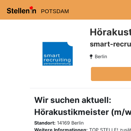
POTSDAM
Hörakust
smart-recru
Berlin
Wir suchen aktuell:
Hörakustikmeister (m/w/
Standort:
14169 Berlin
Weitere Informationen:
TOP STELLE! zusät