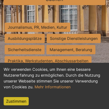
Journalismus, PR, Medien, Kultur
Ausbildungsplätze
Sonstige Dienstleistungen
Sicherheitsdienste
Management, Beratung
Praktika, Werkstudenten, Abschlussarbeiten
Wir verwenden Cookies, um Ihnen eine bessere
Personalwesen
Assistenz, Sekretariat
Nutzererfahrung zu ermöglichen. Durch die Nutzung
unserer Webseite stimmen Sie unserer Verwendung
Hilfskräfte, Aushilfs- und Nebenjobs
von Cookies zu.
Mehr Informationen
Einkauf, Logistik, Materialwirtschaft
Zustimmen
Weiterbildung, Studium, duale Ausbildung