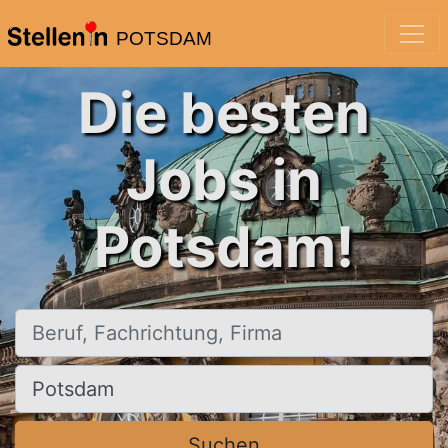
POTSDAM
Die besten
Jobs in
Potsdam!
Beruf, Fachrichtung, Firma
Ort, Stadt
Suchen