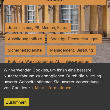
Journalismus, PR, Medien, Kultur
Ausbildungsplätze
Sonstige Dienstleistungen
Sicherheitsdienste
Management, Beratung
Praktika, Werkstudenten, Abschlussarbeiten
Wir verwenden Cookies, um Ihnen eine bessere
Personalwesen
Assistenz, Sekretariat
Nutzererfahrung zu ermöglichen. Durch die Nutzung
unserer Webseite stimmen Sie unserer Verwendung
Hilfskräfte, Aushilfs- und Nebenjobs
von Cookies zu.
Mehr Informationen
Einkauf, Logistik, Materialwirtschaft
Zustimmen
Weiterbildung, Studium, duale Ausbildung