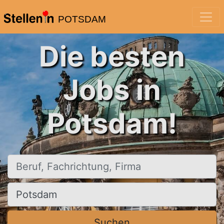
POTSDAM
Die besten
Jobs in
Potsdam!
Beruf, Fachrichtung, Firma
Ort, Stadt
Suchen