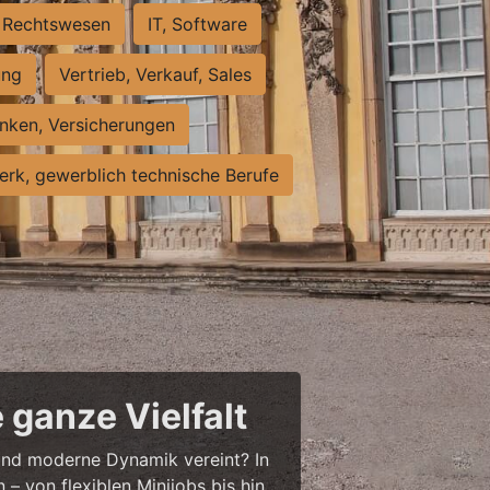
Rechtswesen
IT, Software
ung
Vertrieb, Verkauf, Sales
nken, Versicherungen
rk, gewerblich technische Berufe
 ganze Vielfalt
r und moderne Dynamik vereint? In
– von flexiblen Minijobs bis hin