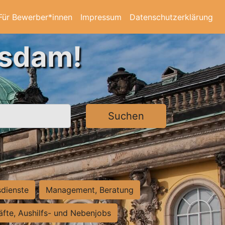
Für Bewerber*innen
Impressum
Datenschutzerklärung
tsdam!
Suchen
sdienste
Management, Beratung
räfte, Aushilfs- und Nebenjobs