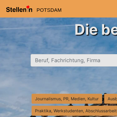
POTSDAM
Die b
Beruf, Fachrichtung, Firma
Journalismus, PR, Medien, Kultur
Ausb
Praktika, Werkstudenten, Abschlussarbei