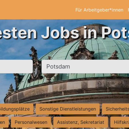
Für Arbeitgeber*innen
esten Jobs in Po
Ort, Stadt
ildungsplätze
Sonstige Dienstleistungen
Sicherheit
ten
Personalwesen
Assistenz, Sekretariat
Hilfsk