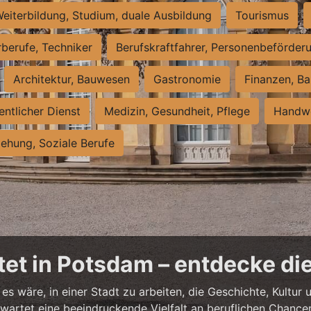
eiterbildung, Studium, duale Ausbildung
Tourismus
rberufe, Techniker
Berufskraftfahrer, Personenbeförder
Architektur, Bauwesen
Gastronomie
Finanzen, Ba
entlicher Dienst
Medizin, Gesundheit, Pflege
Handwe
iehung, Soziale Berufe
et in Potsdam – entdecke die
es wäre, in einer Stadt zu arbeiten, die Geschichte, Kultu
artet eine beeindruckende Vielfalt an beruflichen Chancen 