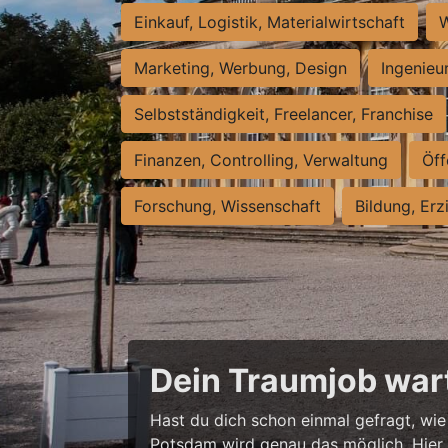
Einkauf, Logistik, Materialwirtschaft
W
Marketing, Werbung, Design
Ingenieu
Selbstständigkeit, Freelancer, Franchise
Finanzen, Controlling, Verwaltung
Öff
Forschung, Wissenschaft
Bildung, Erz
Dein Traumjob wart
Hast du dich schon einmal gefragt, wie 
Potsdam wird genau das möglich. Hier w