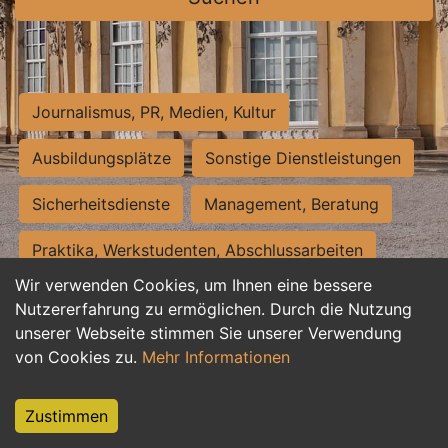
Journalismus, PR, Medien, Kultur
Ausbildungsplätze
Sonstige Dienstleistungen
Sicherheitsdienste
Management, Beratung
Praktika, Werkstudenten, Abschlussarbeiten
Wir verwenden Cookies, um Ihnen eine bessere
Personalwesen
Assistenz, Sekretariat
Nutzererfahrung zu ermöglichen. Durch die Nutzung
unserer Webseite stimmen Sie unserer Verwendung
Hilfskräfte, Aushilfs- und Nebenjobs
von Cookies zu.
Mehr Informationen
Einkauf, Logistik, Materialwirtschaft
Zustimmen
Weiterbildung, Studium, duale Ausbildung