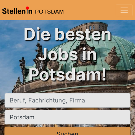
POTSDAM
Die besten
Jobs in
Potsdam!
Beruf, Fachrichtung, Firma
Ort, Stadt
Suchen