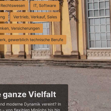
Rechtswesen
IT, Software
ung
Vertrieb, Verkauf, Sales
nken, Versicherungen
rk, gewerblich technische Berufe
 ganze Vielfalt
r und moderne Dynamik vereint? In
– von flexiblen Minijobs bis hin