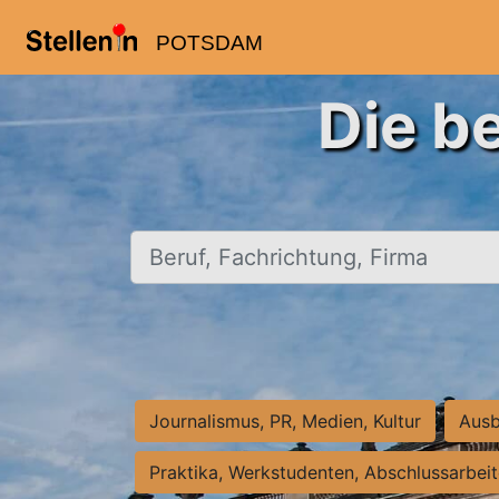
POTSDAM
Die b
Beruf, Fachrichtung, Firma
Journalismus, PR, Medien, Kultur
Ausb
Praktika, Werkstudenten, Abschlussarbei