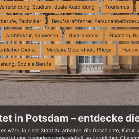
eiterbildung, Studium, duale Ausbildung
Tourismus
rberufe, Techniker
Berufskraftfahrer, Personenbeförder
Architektur, Bauwesen
Gastronomie
Finanzen, Ba
entlicher Dienst
Medizin, Gesundheit, Pflege
Handwe
iehung, Soziale Berufe
et in Potsdam – entdecke die
es wäre, in einer Stadt zu arbeiten, die Geschichte, Kultu
artet eine beeindruckende Vielfalt an beruflichen Chancen 