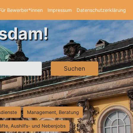
Für Bewerber*innen
Impressum
Datenschutzerklärung
tsdam!
Suchen
sdienste
Management, Beratung
räfte, Aushilfs- und Nebenjobs