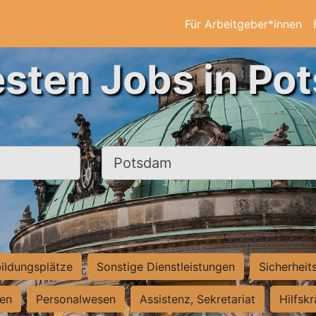
Für Arbeitgeber*innen
esten Jobs in Po
Ort, Stadt
ildungsplätze
Sonstige Dienstleistungen
Sicherheit
ten
Personalwesen
Assistenz, Sekretariat
Hilfsk