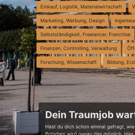
Einkauf, Logistik, Materialwirtschaft
W
Marketing, Werbung, Design
Ingenieu
Selbstständigkeit, Freelancer, Franchise
Finanzen, Controlling, Verwaltung
Öff
Forschung, Wissenschaft
Bildung, Erz
Dein Traumjob wart
Hast du dich schon einmal gefragt, wie 
Potsdam wird genau das möglich. Hier w