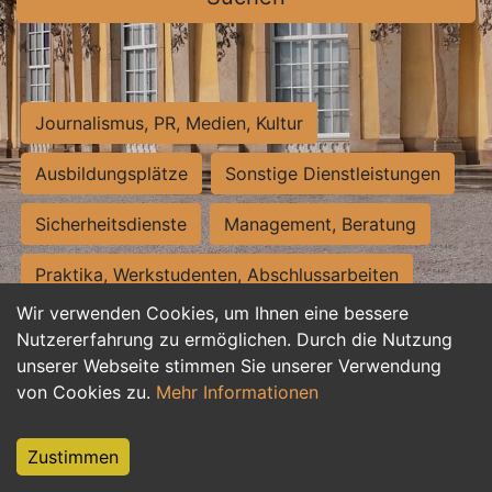
Journalismus, PR, Medien, Kultur
Ausbildungsplätze
Sonstige Dienstleistungen
Sicherheitsdienste
Management, Beratung
Praktika, Werkstudenten, Abschlussarbeiten
Wir verwenden Cookies, um Ihnen eine bessere
Personalwesen
Assistenz, Sekretariat
Nutzererfahrung zu ermöglichen. Durch die Nutzung
unserer Webseite stimmen Sie unserer Verwendung
Hilfskräfte, Aushilfs- und Nebenjobs
von Cookies zu.
Mehr Informationen
Einkauf, Logistik, Materialwirtschaft
Zustimmen
Weiterbildung, Studium, duale Ausbildung