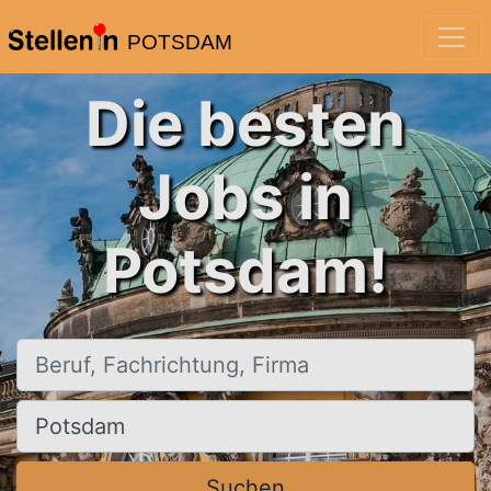
POTSDAM
Die besten
Jobs in
Potsdam!
Beruf, Fachrichtung, Firma
Ort, Stadt
Suchen