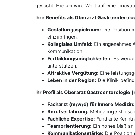
gesucht. Hierbei wird Wert auf eine innovat
Ihre Benefits als Oberarzt Gastroentero
Gestaltungsspielraum:
Die Position b
einzubringen.
Kollegiales Umfeld:
Ein angenehmes Ar
Kommunikation.
Fortbildungsmöglichkeiten:
Es werden
unterstützen.
Attraktive Vergütung:
Eine leistungsg
Leben in der Region:
Die Klinik befind
Ihr Profil als Oberarzt Gastroenterologi
Facharzt (m/w/d) für Innere Medizin:
Berufserfahrung:
Mehrjährige klinisc
Fachliche Expertise:
Fundierte Kenntni
Teamorientierung:
Ein hohes Maß an T
Kommunikationsstärke:
Die Position 