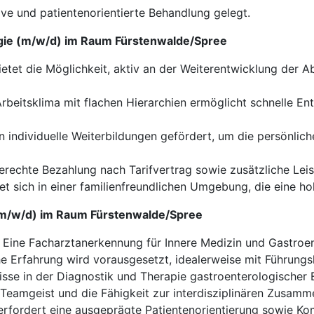
ive und patientenorientierte Behandlung gelegt.
logie (m/w/d) im Raum Fürstenwalde/Spree
ietet die Möglichkeit, aktiv an der Weiterentwicklung der 
beitsklima mit flachen Hierarchien ermöglicht schnelle En
 individuelle Weiterbildungen gefördert, um die persönlich
erechte Bezahlung nach Tarifvertrag sowie zusätzliche Lei
et sich in einer familienfreundlichen Umgebung, die eine ho
e (m/w/d) im Raum Fürstenwalde/Spree
Eine Facharztanerkennung für Innere Medizin und Gastroente
he Erfahrung wird vorausgesetzt, idealerweise mit Führun
sse in der Diagnostik und Therapie gastroenterologischer 
eamgeist und die Fähigkeit zur interdisziplinären Zusamme
erfordert eine ausgeprägte Patientenorientierung sowie K