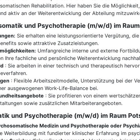
matischen Rehabilitation. Hier haben Sie die Möglichkeit, 
d aktiv an der Weiterentwicklung der Abteilung mitzuwirk
hosomatik und Psychotherapie (m/w/d) im Rau
tungen:
Sie erhalten eine leistungsorientierte Vergütung, die 
Benefits sowie attraktive Zusatzleistungen.
smöglichkeiten:
Umfangreiche interne und externe Fortbild
n Ihre fachliche und persönliche Weiterentwicklung nachhal
ld
: Sie arbeiten in einer technisch und therapeutisch hervo
everfahren.
ngen
: Flexible Arbeitszeitmodelle, Unterstützung bei der V
ner ausgewogenen Work-Life-Balance bei.
undheitsangebote
: Sie profitieren von einem wertschätze
ltungen sowie zusätzlichen Mitarbeiterangeboten.
omatik und Psychotherapie (m/w/d) im Raum Po
chosomatische Medizin und Psychotherapie oder Psychia
e Weiterbildung mit fundierter klinischer Erfahrung im psy