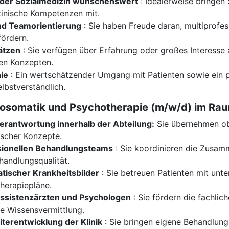
n oder Sozialmedizin wünschenswert
: Idealerweise bringen 
inische Kompetenzen mit.
d Teamorientierung
: Sie haben Freude daran, multiprofes
fördern.
ätzen
: Sie verfügen über Erfahrung oder großes Interesse 
en Konzepten.
ie
: Ein wertschätzender Umgang mit Patienten sowie ein p
lbstverständlich.
hosomatik und Psychotherapie (m/w/d) im R
erantwortung innerhalb der Abteilung:
Sie übernehmen ob
ischer Konzepte.
ssionellen Behandlungsteams
: Sie koordinieren die Zusam
handlungsqualität.
tischer Krankheitsbilder
: Sie betreuen Patienten mit unt
Therapiepläne.
Assistenzärzten und Psychologen
: Sie fördern die fachlic
te Wissensvermittlung.
terentwicklung der Klinik
: Sie bringen eigene Behandlun