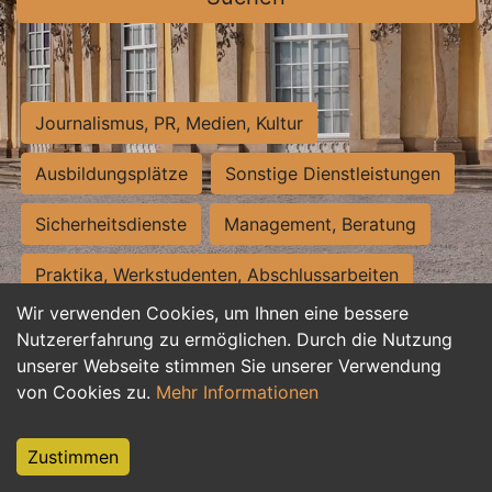
Journalismus, PR, Medien, Kultur
Ausbildungsplätze
Sonstige Dienstleistungen
Sicherheitsdienste
Management, Beratung
Praktika, Werkstudenten, Abschlussarbeiten
Wir verwenden Cookies, um Ihnen eine bessere
Personalwesen
Assistenz, Sekretariat
Nutzererfahrung zu ermöglichen. Durch die Nutzung
unserer Webseite stimmen Sie unserer Verwendung
Hilfskräfte, Aushilfs- und Nebenjobs
von Cookies zu.
Mehr Informationen
Einkauf, Logistik, Materialwirtschaft
Zustimmen
Weiterbildung, Studium, duale Ausbildung