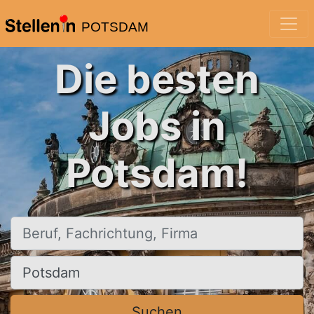
POTSDAM
Die besten
Jobs in
Potsdam!
Beruf, Fachrichtung, Firma
Ort, Stadt
Suchen