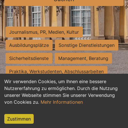
Journalismus, PR, Medien, Kultur
Ausbildungsplätze
Sonstige Dienstleistungen
Sicherheitsdienste
Management, Beratung
Praktika, Werkstudenten, Abschlussarbeiten
Wir verwenden Cookies, um Ihnen eine bessere
Personalwesen
Assistenz, Sekretariat
Nutzererfahrung zu ermöglichen. Durch die Nutzung
unserer Webseite stimmen Sie unserer Verwendung
Hilfskräfte, Aushilfs- und Nebenjobs
von Cookies zu.
Mehr Informationen
Einkauf, Logistik, Materialwirtschaft
Zustimmen
Weiterbildung, Studium, duale Ausbildung