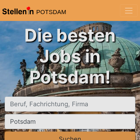
POTSDAM
Die besten
Jobs in
Potsdam!
Beruf, Fachrichtung, Firma
Ort, Stadt
Suchen