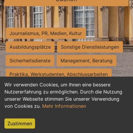
Journalismus, PR, Medien, Kultur
Ausbildungsplätze
Sonstige Dienstleistungen
Sicherheitsdienste
Management, Beratung
Praktika, Werkstudenten, Abschlussarbeiten
Wir verwenden Cookies, um Ihnen eine bessere
Personalwesen
Assistenz, Sekretariat
Nutzererfahrung zu ermöglichen. Durch die Nutzung
unserer Webseite stimmen Sie unserer Verwendung
Hilfskräfte, Aushilfs- und Nebenjobs
von Cookies zu.
Mehr Informationen
Einkauf, Logistik, Materialwirtschaft
Zustimmen
Weiterbildung, Studium, duale Ausbildung