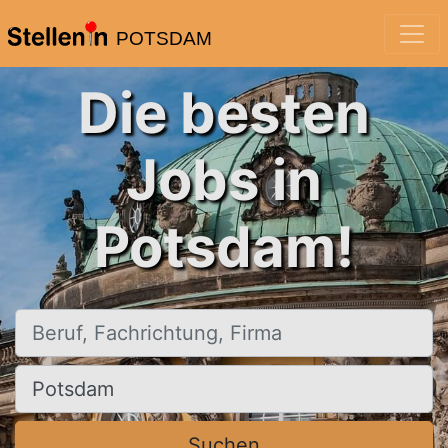
POTSDAM
Die besten
Jobs in
Potsdam!
Beruf, Fachrichtung, Firma
Ort, Stadt
Suchen