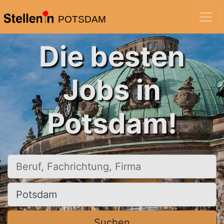
POTSDAM
Die besten
Jobs in
Potsdam!
Beruf, Fachrichtung, Firma
Ort, Stadt
Suchen