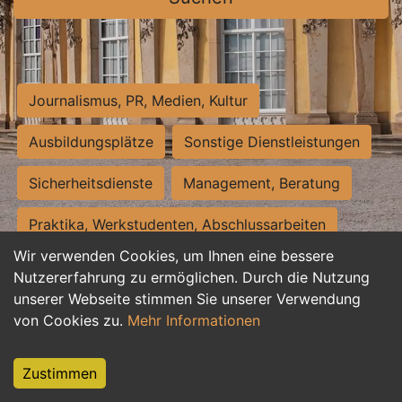
Journalismus, PR, Medien, Kultur
Ausbildungsplätze
Sonstige Dienstleistungen
Sicherheitsdienste
Management, Beratung
Praktika, Werkstudenten, Abschlussarbeiten
Wir verwenden Cookies, um Ihnen eine bessere
Personalwesen
Assistenz, Sekretariat
Nutzererfahrung zu ermöglichen. Durch die Nutzung
unserer Webseite stimmen Sie unserer Verwendung
Hilfskräfte, Aushilfs- und Nebenjobs
von Cookies zu.
Mehr Informationen
Einkauf, Logistik, Materialwirtschaft
Zustimmen
Weiterbildung, Studium, duale Ausbildung