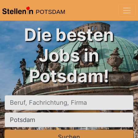
POTSDAM
Die besten
Jobs in
Potsdam!
Beruf, Fachrichtung, Firma
Ort, Stadt
Suchen