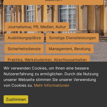
Journalismus, PR, Medien, Kultur
Ausbildungsplätze
Sonstige Dienstleistungen
Sicherheitsdienste
Management, Beratung
Praktika, Werkstudenten, Abschlussarbeiten
Wir verwenden Cookies, um Ihnen eine bessere
Personalwesen
Assistenz, Sekretariat
Nutzererfahrung zu ermöglichen. Durch die Nutzung
unserer Webseite stimmen Sie unserer Verwendung
Hilfskräfte, Aushilfs- und Nebenjobs
von Cookies zu.
Mehr Informationen
Einkauf, Logistik, Materialwirtschaft
Zustimmen
Weiterbildung, Studium, duale Ausbildung