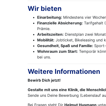
Wir bieten
Einarbeitung:
Mindestens vier Wochen
Finanzielle Absicherung:
Tarifgehalt 
Prämie.
Arbeitszeiten:
Dienstplan zwei Monate
Mobilität:
Jobticket, Bikeleasing und k
Gesundheit, Spaß und Familie:
Sport-
Wohnraum zum Start:
Temporär könne
bei uns.
Weitere Informationen
Bewirb Dich jetzt!
Gestalte mit uns eine Klinik, die Menschli
Sende uns Deine Bewerbung (Lebenslauf a
Bei Fragen steht Dir
Helmut Husmann
unte