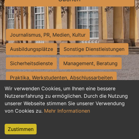
Journalismus, PR, Medien, Kultur
Ausbildungsplätze
Sonstige Dienstleistungen
Sicherheitsdienste
Management, Beratung
Praktika, Werkstudenten, Abschlussarbeiten
Wir verwenden Cookies, um Ihnen eine bessere
Personalwesen
Assistenz, Sekretariat
Nutzererfahrung zu ermöglichen. Durch die Nutzung
unserer Webseite stimmen Sie unserer Verwendung
Hilfskräfte, Aushilfs- und Nebenjobs
von Cookies zu.
Mehr Informationen
Einkauf, Logistik, Materialwirtschaft
Zustimmen
Weiterbildung, Studium, duale Ausbildung