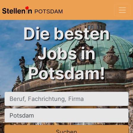
POTSDAM
Die besten
Jobs in
Potsdam!
Beruf, Fachrichtung, Firma
Ort, Stadt
Suchen