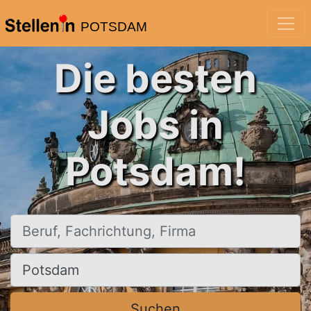
POTSDAM
Die besten
Jobs in
Potsdam!
Beruf, Fachrichtung, Firma
Ort, Stadt
Suchen