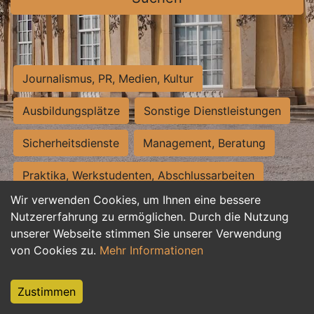
Journalismus, PR, Medien, Kultur
Ausbildungsplätze
Sonstige Dienstleistungen
Sicherheitsdienste
Management, Beratung
Praktika, Werkstudenten, Abschlussarbeiten
Wir verwenden Cookies, um Ihnen eine bessere
Personalwesen
Assistenz, Sekretariat
Nutzererfahrung zu ermöglichen. Durch die Nutzung
unserer Webseite stimmen Sie unserer Verwendung
Hilfskräfte, Aushilfs- und Nebenjobs
von Cookies zu.
Mehr Informationen
Einkauf, Logistik, Materialwirtschaft
Zustimmen
Weiterbildung, Studium, duale Ausbildung