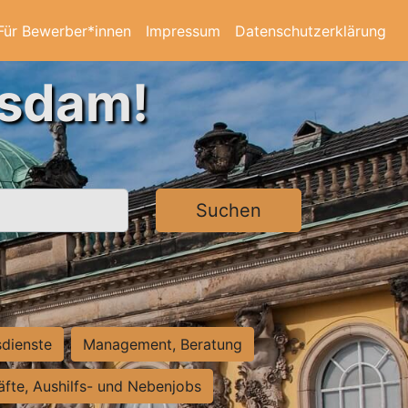
Für Bewerber*innen
Impressum
Datenschutzerklärung
tsdam!
Suchen
sdienste
Management, Beratung
räfte, Aushilfs- und Nebenjobs