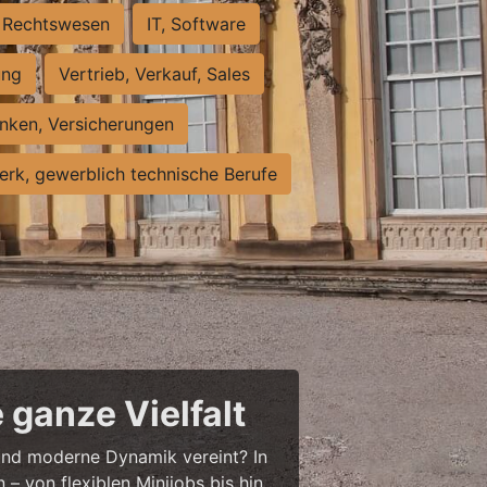
Rechtswesen
IT, Software
ung
Vertrieb, Verkauf, Sales
nken, Versicherungen
rk, gewerblich technische Berufe
 ganze Vielfalt
r und moderne Dynamik vereint? In
– von flexiblen Minijobs bis hin