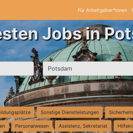
Für Arbeitgeber*innen
esten Jobs in Po
Ort, Stadt
ildungsplätze
Sonstige Dienstleistungen
Sicherheit
ten
Personalwesen
Assistenz, Sekretariat
Hilfsk