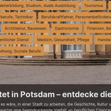
eiterbildung, Studium, duale Ausbildung
Tourismus
rberufe, Techniker
Berufskraftfahrer, Personenbeförder
Architektur, Bauwesen
Gastronomie
Finanzen, Ba
entlicher Dienst
Medizin, Gesundheit, Pflege
Handwe
iehung, Soziale Berufe
et in Potsdam – entdecke die
es wäre, in einer Stadt zu arbeiten, die Geschichte, Kultu
artet eine beeindruckende Vielfalt an beruflichen Chancen 