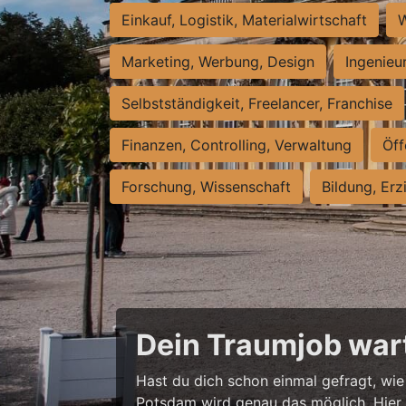
Einkauf, Logistik, Materialwirtschaft
W
Marketing, Werbung, Design
Ingenieu
Selbstständigkeit, Freelancer, Franchise
Finanzen, Controlling, Verwaltung
Öff
Forschung, Wissenschaft
Bildung, Erz
Dein Traumjob wart
Hast du dich schon einmal gefragt, wie 
Potsdam wird genau das möglich. Hier w