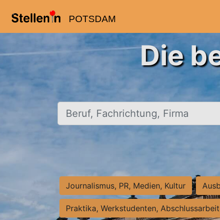
POTSDAM
Die b
Beruf, Fachrichtung, Firma
Journalismus, PR, Medien, Kultur
Ausb
Praktika, Werkstudenten, Abschlussarbei