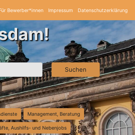
Für Bewerber*innen
Impressum
Datenschutzerklärung
tsdam!
Suchen
sdienste
Management, Beratung
räfte, Aushilfs- und Nebenjobs