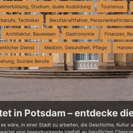
eiterbildung, Studium, duale Ausbildung
Tourismus
rberufe, Techniker
Berufskraftfahrer, Personenbeförder
Architektur, Bauwesen
Gastronomie
Finanzen, Ba
entlicher Dienst
Medizin, Gesundheit, Pflege
Handwe
iehung, Soziale Berufe
et in Potsdam – entdecke die
es wäre, in einer Stadt zu arbeiten, die Geschichte, Kultu
artet eine beeindruckende Vielfalt an beruflichen Chancen 