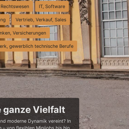
Rechtswesen
IT, Software
ung
Vertrieb, Verkauf, Sales
nken, Versicherungen
rk, gewerblich technische Berufe
 ganze Vielfalt
r und moderne Dynamik vereint? In
– von flexiblen Minijobs bis hin