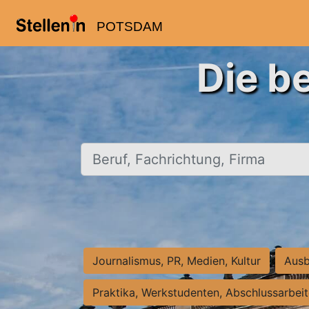
POTSDAM
Die b
Beruf, Fachrichtung, Firma
Journalismus, PR, Medien, Kultur
Ausb
Praktika, Werkstudenten, Abschlussarbei