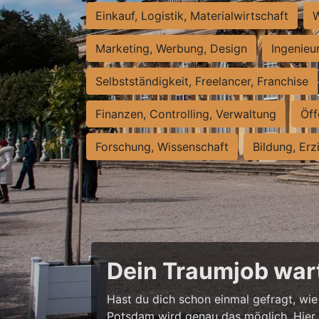
Einkauf, Logistik, Materialwirtschaft
W
Marketing, Werbung, Design
Ingenieu
Selbstständigkeit, Freelancer, Franchise
Finanzen, Controlling, Verwaltung
Öff
Forschung, Wissenschaft
Bildung, Erz
Dein Traumjob wart
Hast du dich schon einmal gefragt, wie 
Potsdam wird genau das möglich. Hier w