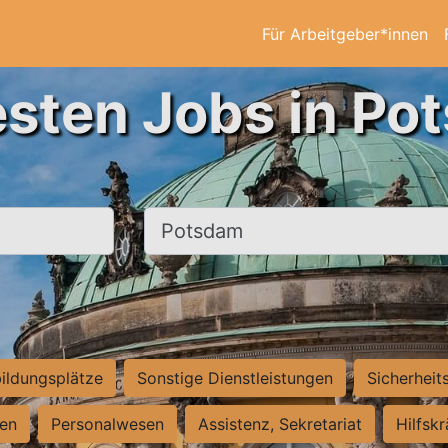
Für Arbeitgeber*innen
esten Jobs in Po
Ort, Stadt
ildungsplätze
Sonstige Dienstleistungen
Sicherheit
ten
Personalwesen
Assistenz, Sekretariat
Hilfsk