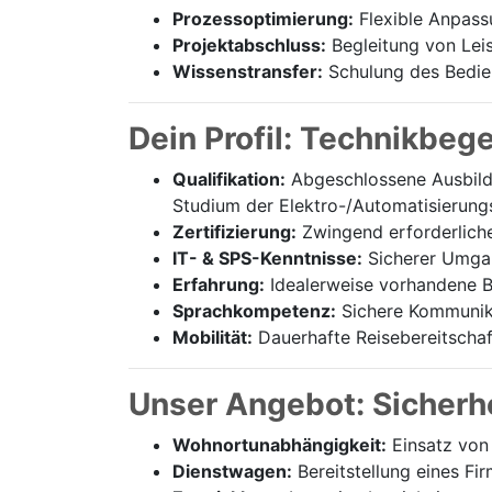
Prozessoptimierung:
Flexible Anpass
Projektabschluss:
Begleitung von Lei
Wissenstransfer:
Schulung des Bedien
Dein Profil: Technikbeg
Qualifikation:
Abgeschlossene Ausbildu
Studium der Elektro-/Automatisierung
Zertifizierung:
Zwingend erforderliche 
IT- & SPS-Kenntnisse:
Sicherer Umgan
Erfahrung:
Idealerweise vorhandene B
Sprachkompetenz:
Sichere Kommunika
Mobilität:
Dauerhafte Reisebereitschaf
Unser Angebot: Sicherhe
Wohnortunabhängigkeit:
Einsatz von 
Dienstwagen:
Bereitstellung eines F