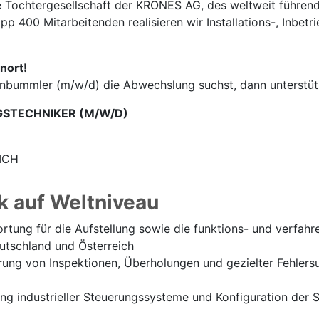
e Tochter­gesellschaft der KRONES AG, des weltweit führend
p 400 Mitarbei­tenden realisieren wir Installations-, Inbet
nort!
enbummler (m/w/d) die Abwechslung suchst, dann unterstütz
GSTECHNIKER (M/W/D)
ICH
k auf Weltniveau
tung für die Aufstellung sowie die funktions- und verfah
utschland und Österreich
ung von Inspektionen, Überholungen und gezielter Fehlersu
 industrieller Steuerungssysteme und Konfiguration der Sc