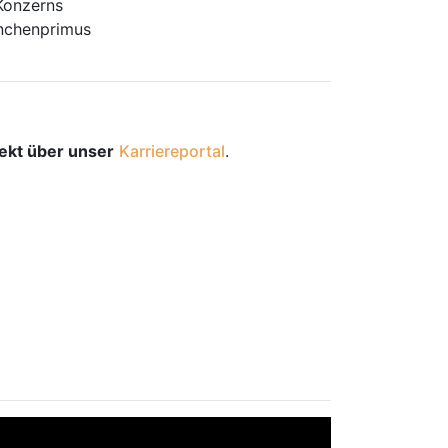
 Konzerns
anchenprimus
rekt über unser
Karriereportal
.