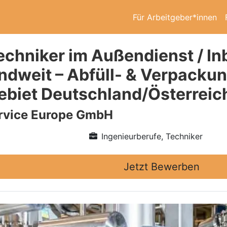
Für Arbeitgeber*innen
echniker im Außendienst / I
ndweit – Abfüll- & Verpacku
ebiet Deutschland/Österreic
vice Europe GmbH
Ingenieurberufe, Techniker
Jetzt Bewerben