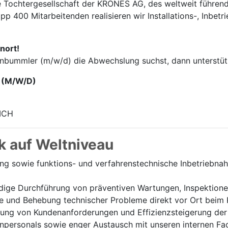
e Tochter­gesellschaft der KRONES AG, des weltweit führend
p 400 Mitarbei­tenden realisieren wir Installations-, Inbet
nort!
enbummler (m/w/d) die Abwechslung suchst, dann unterstütz
 (M/W/D)
ICH
k auf Weltniveau
ung sowie funktions- und verfahrenstechnische Inbetriebn
ige Durchführung von präventiven Wartungen, Inspektione
e und Behebung technischer Probleme direkt vor Ort beim 
ung von Kundenanforderungen und Effizienzsteigerung der 
personals sowie enger Austausch mit unseren internen Fa