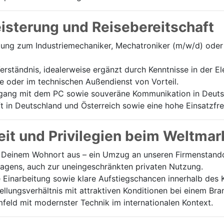
eisterung und Reisebereitschaft
ng zum Industriemechaniker, Mechatroniker (m/w/d) oder 
rständnis, idealerweise ergänzt durch Kenntnisse in der El
e oder im technischen Außendienst von Vorteil.
ang mit dem PC sowie souveräne Kommunikation in Deutsc
 in Deutschland und Österreich sowie eine hohe Einsatzfreu
it und Privilegien beim Weltmar
Deinem Wohnort aus – ein Umzug an unseren Firmenstandort
wagens, auch zur uneingeschränkten privaten Nutzung.
e Einarbeitung sowie klare Aufstiegschancen innerhalb des 
tellungsverhältnis mit attraktiven Konditionen bei einem Br
feld mit modernster Technik im internationalen Kontext.