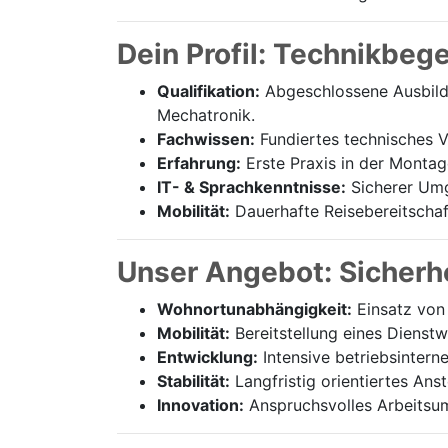
Dein Profil: Technikbeg
Qualifikation:
Abgeschlossene Ausbildu
Mechatronik.
Fachwissen:
Fundiertes technisches Ve
Erfahrung:
Erste Praxis in der Montag
IT- & Sprachkenntnisse:
Sicherer Umg
Mobilität:
Dauerhafte Reisebereitschaft
Unser Angebot: Sicherhe
Wohnortunabhängigkeit:
Einsatz von 
Mobilität:
Bereitstellung eines Dienst
Entwicklung:
Intensive betriebsintern
Stabilität:
Langfristig orientiertes Ans
Innovation:
Anspruchsvolles Arbeitsum