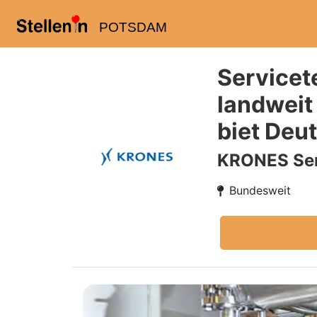
POTSDAM
Servicet
landweit
biet Deu
KRONES Ser
Bundesweit