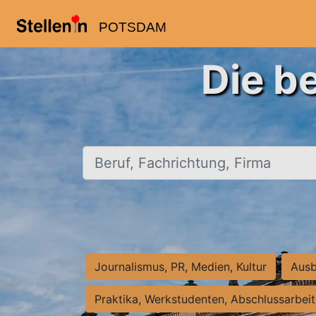
POTSDAM
Die b
Beruf, Fachrichtung, Firma
Journalismus, PR, Medien, Kultur
Ausb
Praktika, Werkstudenten, Abschlussarbei