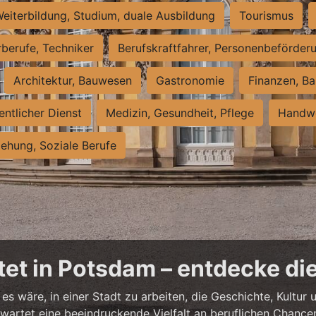
eiterbildung, Studium, duale Ausbildung
Tourismus
rberufe, Techniker
Berufskraftfahrer, Personenbeförder
Architektur, Bauwesen
Gastronomie
Finanzen, Ba
entlicher Dienst
Medizin, Gesundheit, Pflege
Handwe
iehung, Soziale Berufe
et in Potsdam – entdecke die
es wäre, in einer Stadt zu arbeiten, die Geschichte, Kultu
artet eine beeindruckende Vielfalt an beruflichen Chancen 