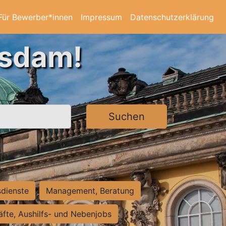
Für Bewerber*innen
Impressum
Datenschutzerklärung
tsdam!
Suchen
sdienste
Management, Beratung
räfte, Aushilfs- und Nebenjobs