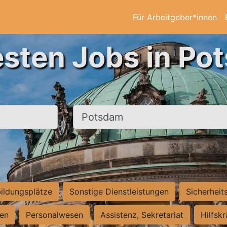
Für Arbeitgeber*innen
esten Jobs in Po
Ort, Stadt
ildungsplätze
Sonstige Dienstleistungen
Sicherheit
ten
Personalwesen
Assistenz, Sekretariat
Hilfsk