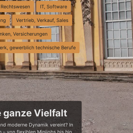
Rechtswesen
IT, Software
ung
Vertrieb, Verkauf, Sales
nken, Versicherungen
rk, gewerblich technische Berufe
 ganze Vielfalt
r und moderne Dynamik vereint? In
– von flexiblen Minijobs bis hin