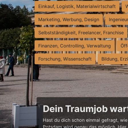
Einkauf, Logistik, Materialwirtschaft
W
Marketing, Werbung, Design
Ingenieu
Selbstständigkeit, Freelancer, Franchise
Finanzen, Controlling, Verwaltung
Öff
Forschung, Wissenschaft
Bildung, Erz
Dein Traumjob wart
Hast du dich schon einmal gefragt, wie 
Potsdam wird genau das möglich. Hier w