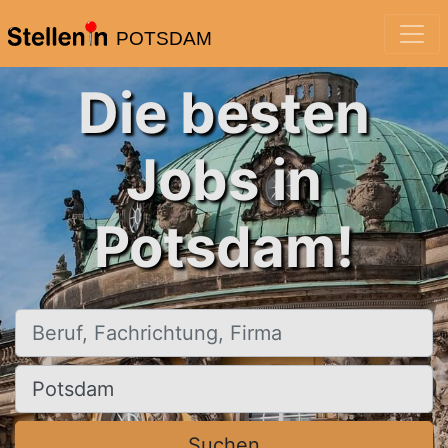
POTSDAM
Die besten
Jobs in
Potsdam!
Beruf, Fachrichtung, Firma
Ort, Stadt
Suchen