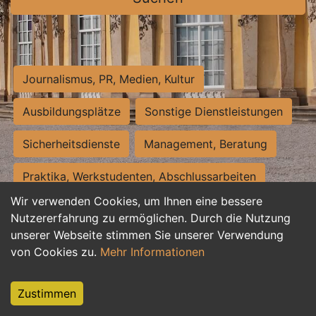
Journalismus, PR, Medien, Kultur
Ausbildungsplätze
Sonstige Dienstleistungen
Sicherheitsdienste
Management, Beratung
Praktika, Werkstudenten, Abschlussarbeiten
Wir verwenden Cookies, um Ihnen eine bessere
Personalwesen
Assistenz, Sekretariat
Nutzererfahrung zu ermöglichen. Durch die Nutzung
unserer Webseite stimmen Sie unserer Verwendung
Hilfskräfte, Aushilfs- und Nebenjobs
von Cookies zu.
Mehr Informationen
Einkauf, Logistik, Materialwirtschaft
Zustimmen
Weiterbildung, Studium, duale Ausbildung